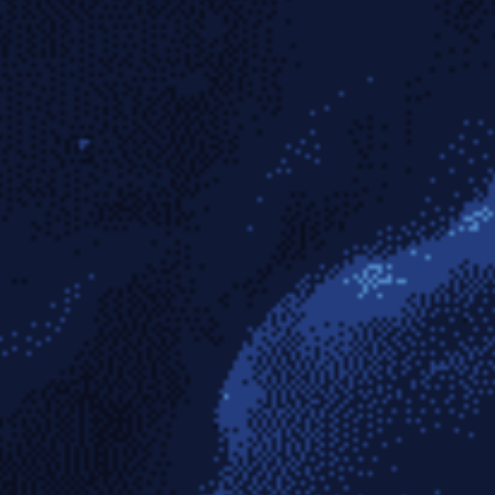
赛事专题
整合重要赛事专题页、球队档案与图文集锦，适
合深入了解比赛背景与阵容走势。
用户真实心声
来自全国各地的真实反馈，见证我们服务的每一步进步。
计感和操作都很棒”
“不只是好用，更让我安心”
简洁，操作也顺，没什么学习成
账号有加密，隐私保护做得到位