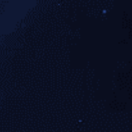
v6.2.0
发布于 2025年8月
新增热门内容展示模块，快速了解当前主流赛
事。
账户系统新增等级显示，成长轨迹清晰。
夜间模式调色优化，更适配世界杯官网线上平台-
世界杯(中国)用户浏览习惯。
v5.9.4
发布于 2024年12月
详情页结构优化，支持更多内容层级展示。
新增客服与问题反馈中心入口。
增强后台行为日志追踪，便于问题排查。