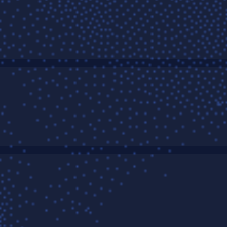
世界杯线上平台 是面向全球体
务、赛事直播与移动体验于一体
台以稳定性与高可用性著称，持
平台安全稳定
架构采用多节点部署与
杯(中国)的访问速度
全球化运营体系
支持多语言界面及本
贴近用户需求的本地