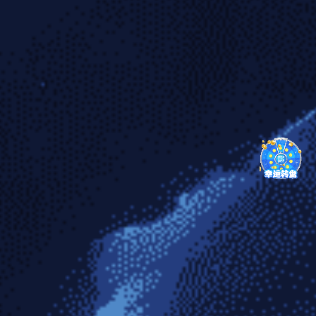
数据中心
整合历史战绩、球员状态与赛事趋势，世界杯官
网线上平台-世界杯(中国) 为专业用户提供多维度
分析支持。