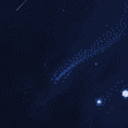
体育直播
涵盖足球、篮球、网球等项目的全球赛事直播，
高清画质、低延迟体验，适合追求流畅观赛的用
户。