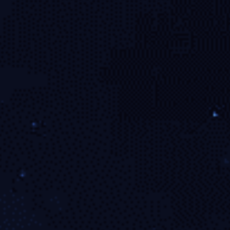
v6.1.3
发布于 2025年6月
优化数据刷新机制，提升实时更新效率。
新增赛事搜索关键词高亮功能。
适配低速网络环境，页面加载更稳定。
v5.8.2
发布于 2024年9月
支持赛事内容标签筛选，自定义偏好更轻松。
历史记录导出功能上线，便于数据备份。
夜间模式色彩修正，整体更统一。