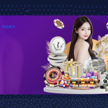
App
关于我们
体育快讯
享全球体育盛事
门体育项目。
容实时更新
。