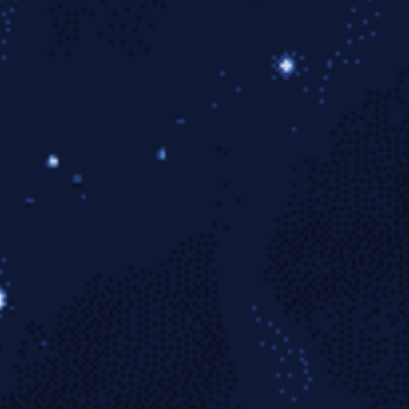
赛事解说
多语种解说覆盖国际赛事，结合战术分析与实时
解读，提升用户观赛理解深度。